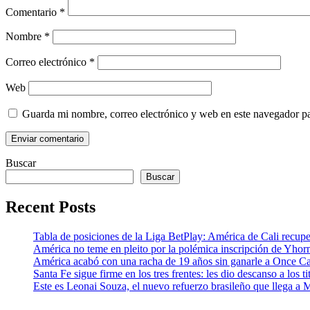
Comentario
*
Nombre
*
Correo electrónico
*
Web
Guarda mi nombre, correo electrónico y web en este navegador p
Buscar
Buscar
Recent Posts
Tabla de posiciones de la Liga BetPlay: América de Cali recupe
América no teme en pleito por la polémica inscripción de Yhor
América acabó con una racha de 19 años sin ganarle a Once Cal
Santa Fe sigue firme en los tres frentes: les dio descanso a los
Este es Leonai Souza, el nuevo refuerzo brasileño que llega a 