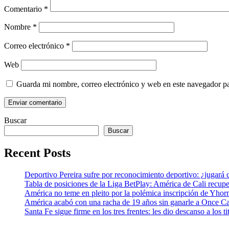
Comentario
*
Nombre
*
Correo electrónico
*
Web
Guarda mi nombre, correo electrónico y web en este navegador p
Buscar
Buscar
Recent Posts
Deportivo Pereira sufre por reconocimiento deportivo: ¿jugará 
Tabla de posiciones de la Liga BetPlay: América de Cali recupe
América no teme en pleito por la polémica inscripción de Yhor
América acabó con una racha de 19 años sin ganarle a Once Cal
Santa Fe sigue firme en los tres frentes: les dio descanso a los