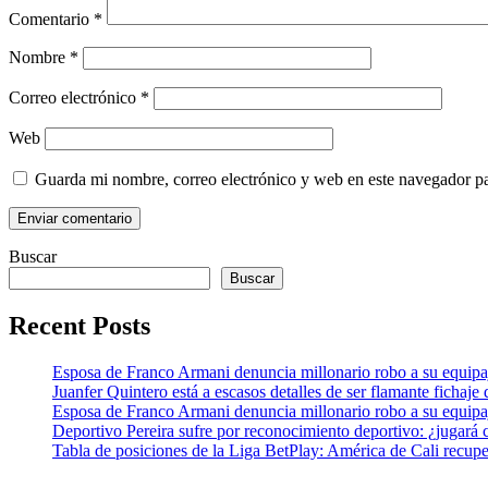
Comentario
*
Nombre
*
Correo electrónico
*
Web
Guarda mi nombre, correo electrónico y web en este navegador p
Buscar
Buscar
Recent Posts
Esposa de Franco Armani denuncia millonario robo a su equipaj
Juanfer Quintero está a escasos detalles de ser flamante fichaj
Esposa de Franco Armani denuncia millonario robo a su equipaj
Deportivo Pereira sufre por reconocimiento deportivo: ¿jugará 
Tabla de posiciones de la Liga BetPlay: América de Cali recupe