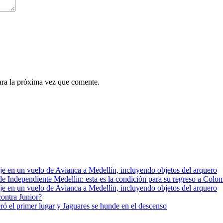
ara la próxima vez que comente.
e en un vuelo de Avianca a Medellín, incluyendo objetos del arquero
e de Independiente Medellín: esta es la condición para su regreso a Colo
e en un vuelo de Avianca a Medellín, incluyendo objetos del arquero
contra Junior?
ró el primer lugar y Jaguares se hunde en el descenso