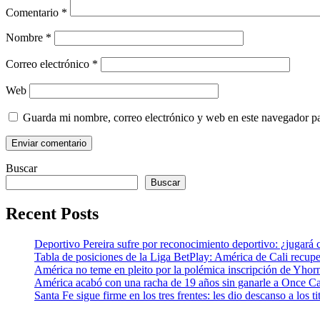
Comentario
*
Nombre
*
Correo electrónico
*
Web
Guarda mi nombre, correo electrónico y web en este navegador p
Buscar
Buscar
Recent Posts
Deportivo Pereira sufre por reconocimiento deportivo: ¿jugará 
Tabla de posiciones de la Liga BetPlay: América de Cali recupe
América no teme en pleito por la polémica inscripción de Yhor
América acabó con una racha de 19 años sin ganarle a Once Cal
Santa Fe sigue firme en los tres frentes: les dio descanso a los