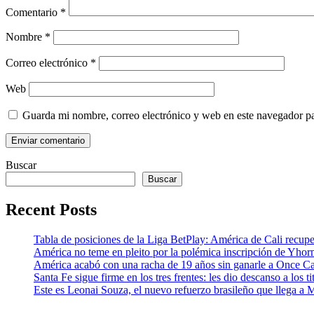
Comentario
*
Nombre
*
Correo electrónico
*
Web
Guarda mi nombre, correo electrónico y web en este navegador p
Buscar
Buscar
Recent Posts
Tabla de posiciones de la Liga BetPlay: América de Cali recupe
América no teme en pleito por la polémica inscripción de Yhor
América acabó con una racha de 19 años sin ganarle a Once Cal
Santa Fe sigue firme en los tres frentes: les dio descanso a los
Este es Leonai Souza, el nuevo refuerzo brasileño que llega a 