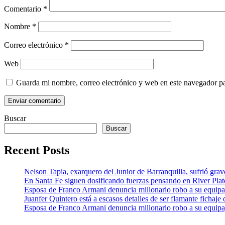
Comentario
*
Nombre
*
Correo electrónico
*
Web
Guarda mi nombre, correo electrónico y web en este navegador p
Buscar
Buscar
Recent Posts
Nelson Tapia, exarquero del Junior de Barranquilla, sufrió grav
En Santa Fe siguen dosificando fuerzas pensando en River Pla
Esposa de Franco Armani denuncia millonario robo a su equipaj
Juanfer Quintero está a escasos detalles de ser flamante fichaj
Esposa de Franco Armani denuncia millonario robo a su equipaj