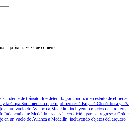
ara la próxima vez que comente.
e accidente de tránsito: fue detenido por conducir en estado de ebriedad
te y la Copa Sudamericana, pero primero está Boyacá Chicó: hora y TV
e en un vuelo de Avianca a Medellín, incluyendo objetos del arquero
e de Independiente Medellín: esta es la condición para su regreso a Colo
e en un vuelo de Avianca a Medellín, incluyendo objetos del arquero