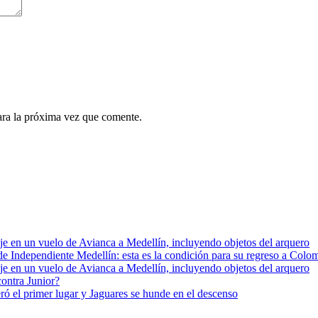
ara la próxima vez que comente.
e en un vuelo de Avianca a Medellín, incluyendo objetos del arquero
e de Independiente Medellín: esta es la condición para su regreso a Colo
e en un vuelo de Avianca a Medellín, incluyendo objetos del arquero
contra Junior?
ró el primer lugar y Jaguares se hunde en el descenso