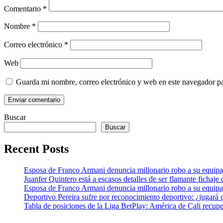
Comentario
*
Nombre
*
Correo electrónico
*
Web
Guarda mi nombre, correo electrónico y web en este navegador p
Buscar
Buscar
Recent Posts
Esposa de Franco Armani denuncia millonario robo a su equipaj
Juanfer Quintero está a escasos detalles de ser flamante fichaj
Esposa de Franco Armani denuncia millonario robo a su equipaj
Deportivo Pereira sufre por reconocimiento deportivo: ¿jugará 
Tabla de posiciones de la Liga BetPlay: América de Cali recupe