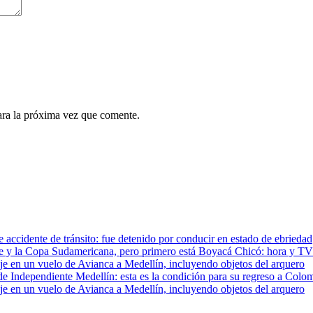
ara la próxima vez que comente.
e accidente de tránsito: fue detenido por conducir en estado de ebriedad
te y la Copa Sudamericana, pero primero está Boyacá Chicó: hora y TV
e en un vuelo de Avianca a Medellín, incluyendo objetos del arquero
e de Independiente Medellín: esta es la condición para su regreso a Colo
e en un vuelo de Avianca a Medellín, incluyendo objetos del arquero