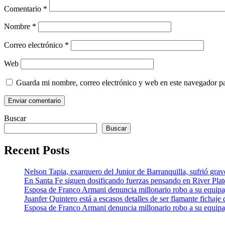
Comentario
*
Nombre
*
Correo electrónico
*
Web
Guarda mi nombre, correo electrónico y web en este navegador p
Buscar
Buscar
Recent Posts
Nelson Tapia, exarquero del Junior de Barranquilla, sufrió grav
En Santa Fe siguen dosificando fuerzas pensando en River Pla
Esposa de Franco Armani denuncia millonario robo a su equipaj
Juanfer Quintero está a escasos detalles de ser flamante fichaj
Esposa de Franco Armani denuncia millonario robo a su equipaj