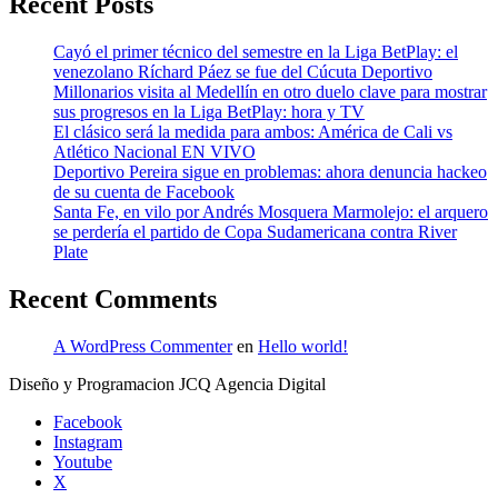
Recent Posts
Cayó el primer técnico del semestre en la Liga BetPlay: el
venezolano Ríchard Páez se fue del Cúcuta Deportivo
Millonarios visita al Medellín en otro duelo clave para mostrar
sus progresos en la Liga BetPlay: hora y TV
El clásico será la medida para ambos: América de Cali vs
Atlético Nacional EN VIVO
Deportivo Pereira sigue en problemas: ahora denuncia hackeo
de su cuenta de Facebook
Santa Fe, en vilo por Andrés Mosquera Marmolejo: el arquero
se perdería el partido de Copa Sudamericana contra River
Plate
Recent Comments
A WordPress Commenter
en
Hello world!
Diseño y Programacion JCQ Agencia Digital
Facebook
Instagram
Youtube
X