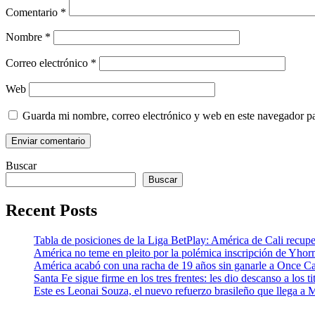
Comentario
*
Nombre
*
Correo electrónico
*
Web
Guarda mi nombre, correo electrónico y web en este navegador p
Buscar
Buscar
Recent Posts
Tabla de posiciones de la Liga BetPlay: América de Cali recupe
América no teme en pleito por la polémica inscripción de Yhor
América acabó con una racha de 19 años sin ganarle a Once Cal
Santa Fe sigue firme en los tres frentes: les dio descanso a los
Este es Leonai Souza, el nuevo refuerzo brasileño que llega a 